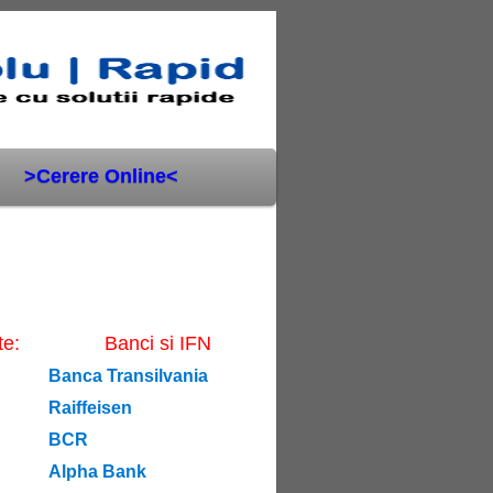
>Cerere Online<
te:
Banci si IFN
Banca Transilvania
Raiffeisen
BCR
Alpha Bank