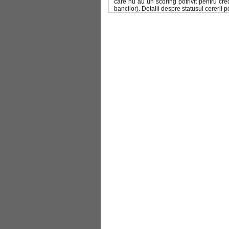
care nu au un scoring potrivit pentru cred
bancilor). Detalii despre statusul cererii 