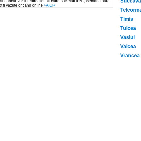
Suceava
it bancar vor fi redirectionati catre societati IFN (asemanatoare
pot fi vazute oricand online
>AICI<
Teleorm
Timis
Tulcea
Vaslui
Valcea
Vrancea