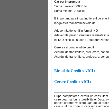
Cat pot imprumuta
Suma maxima: 60000 lei
Suma minima: 2000 lei
E important sa stii ca, indiferent ce s-ar
langa asta mai avem nevoie de:
Adeverinta de venit in format ING
Adeverinta privind veniturile realizate in 
In ING Office, cu ajutorul unui reprezentan
Cererea si contractul de credit
Acordul de transmitere, prelucrare, consul
Acordul de transmitere, prelucrare, consul
Biroul de Credit >AICI<
Cerere Credit >AICI<
Dupa completarea cererii un consultant 
catre cea mai buna posibilitate. Daca av
bancar cererea va fi preluata de un broke
care sunt din zone in care nu avem acoper