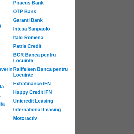
Piraeus Bank
OTP Bank
Garanti Bank
i
Intesa Sanpaolo
Italo-Romena
Patria Credit
BCR Banca pentru
Locuinte
verin
Raiffeisen Banca pentru
Locuinte
Extrafinance IFN
ta
Happy Credit IFN
a
Unicredit Leasing
ta
International Leasing
Motoractiv