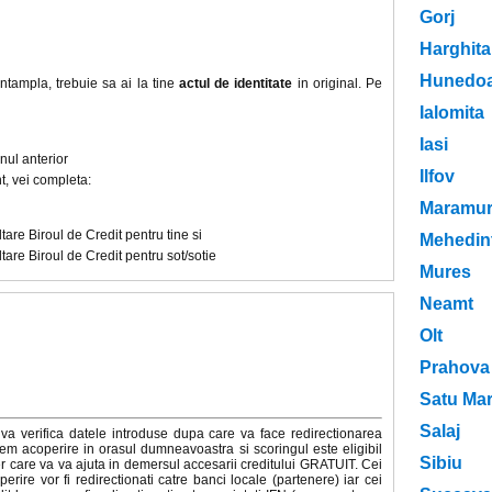
Gorj
Harghita
Hunedoa
 intampla, trebuie sa ai la tine
actul de identitate
in original. Pe
Ialomita
Iasi
anul anterior
Ilfov
t, vei completa:
Maramur
tare Biroul de Credit pentru tine si
Mehedint
tare Biroul de Credit pentru sot/sotie
Mures
Neamt
Olt
Prahova
Satu Ma
Salaj
va verifica datele introduse dupa care va face redirectionarea
em acoperire in orasul dumneavoastra si scoringul este eligibil
Sibiu
r care va va ajuta in demersul accesarii creditului GRATUIT. Cei
ire vor fi redirectionati catre banci locale (partenere) iar cei