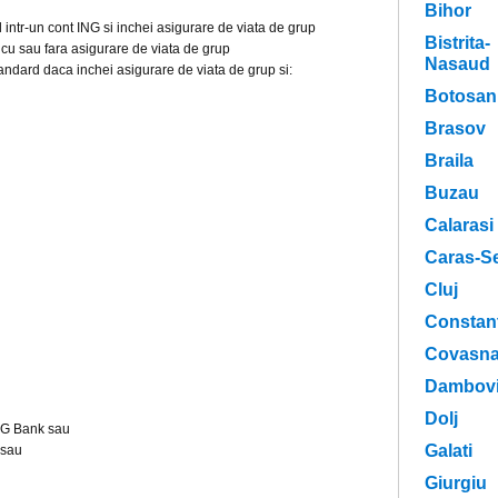
Bihor
 intr-un cont ING si inchei asigurare de viata de grup
Bistrita-
u sau fara asigurare de viata de grup
Nasaud
dard daca inchei asigurare de viata de grup si:
Botosan
Brasov
Braila
Buzau
Calarasi
Caras-Se
Cluj
Constan
Covasn
Dambovi
Dolj
 ING Bank sau
Galati
 sau
Giurgiu