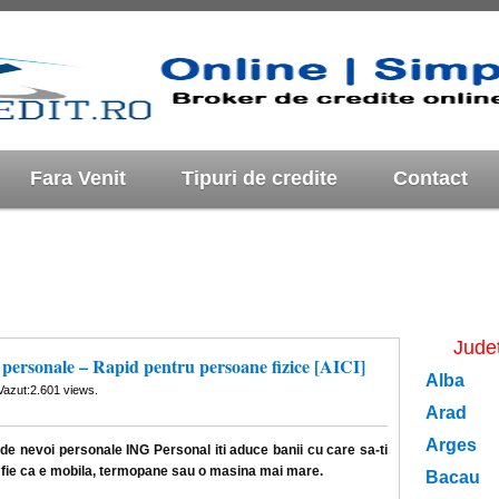
Fara Venit
Tipuri de credite
Contact
Jude
 personale – Rapid pentru persoane fizice [AICI]
Alba
Vazut:2.601 views.
Arad
Arges
 de nevoi personale ING Personal iti aduce banii cu care sa-ti
p, fie ca e mobila, termopane sau o masina mai mare.
Bacau