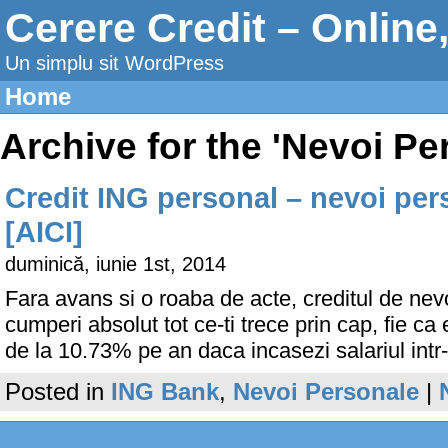
Cerere Credit – Online
Un simplu sit WordPress
Home
Archive for the 'Nevoi P
Credit ING personal – nevoi per
[AICI]
duminică, iunie 1st, 2014
Fara avans si o roaba de acte, creditul de nev
cumperi absolut tot ce-ti trece prin cap, fie
de la 10.73% pe an daca incasezi salariul intr
Posted in
ING Bank
,
Nevoi Personale
|