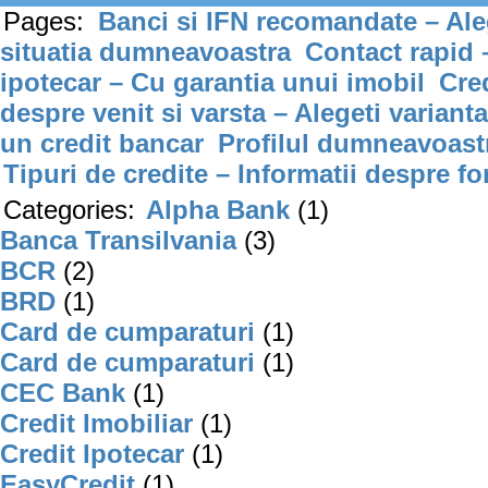
Pages:
Banci si IFN recomandate – Aleg
situatia dumneavoastra
Contact rapid 
ipotecar – Cu garantia unui imobil
Cre
despre venit si varsta – Alegeti varianta
un credit bancar
Profilul dumneavoastr
Tipuri de credite – Informatii despre fo
Categories:
Alpha Bank
(1)
Banca Transilvania
(3)
BCR
(2)
BRD
(1)
Card de cumparaturi
(1)
Card de cumparaturi
(1)
CEC Bank
(1)
Credit Imobiliar
(1)
Credit Ipotecar
(1)
EasyCredit
(1)