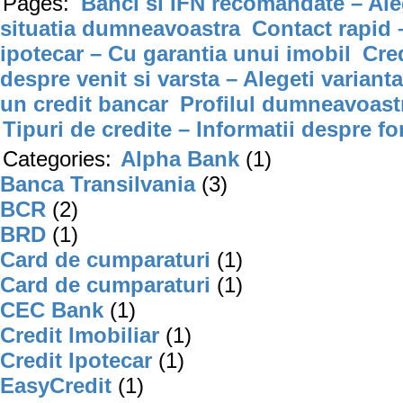
Pages:
Banci si IFN recomandate – Aleg
situatia dumneavoastra
Contact rapid 
ipotecar – Cu garantia unui imobil
Cre
despre venit si varsta – Alegeti varianta
un credit bancar
Profilul dumneavoastr
Tipuri de credite – Informatii despre fo
Categories:
Alpha Bank
(1)
Banca Transilvania
(3)
BCR
(2)
BRD
(1)
Card de cumparaturi
(1)
Card de cumparaturi
(1)
CEC Bank
(1)
Credit Imobiliar
(1)
Credit Ipotecar
(1)
EasyCredit
(1)