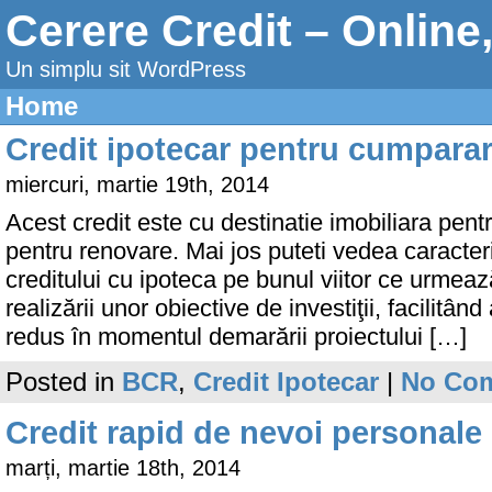
Cerere Credit – Online
Un simplu sit WordPress
Home
Credit ipotecar pentru cumpara
miercuri, martie 19th, 2014
Acest credit este cu destinatie imobiliara pen
pentru renovare. Mai jos puteti vedea caracteris
creditului cu ipoteca pe bunul viitor ce urmeaz
realizării unor obiective de investiţii, facilitâ
redus în momentul demarării proiectului […]
Posted in
BCR
,
Credit Ipotecar
|
No Co
Credit rapid de nevoi personale
marți, martie 18th, 2014