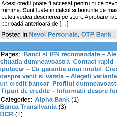
Acest credit poate fi accesat pentru orice nevo
minime. Sunt luate in calcul si bonurile de masa,
puteti vedea descrierea pe scurt: Aprobare ra
perioadă anterioară de […]
Posted in
Nevoi Personale
,
OTP Bank
|
Pages:
Banci si IFN recomandate – Aleg
situatia dumneavoastra
Contact rapid 
ipotecar – Cu garantia unui imobil
Cre
despre venit si varsta – Alegeti varianta
un credit bancar
Profilul dumneavoastr
Tipuri de credite – Informatii despre fo
Categories:
Alpha Bank
(1)
Banca Transilvania
(3)
BCR
(2)