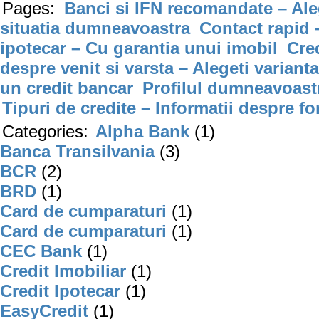
Pages:
Banci si IFN recomandate – Aleg
situatia dumneavoastra
Contact rapid 
ipotecar – Cu garantia unui imobil
Cre
despre venit si varsta – Alegeti varianta
un credit bancar
Profilul dumneavoastr
Tipuri de credite – Informatii despre fo
Categories:
Alpha Bank
(1)
Banca Transilvania
(3)
BCR
(2)
BRD
(1)
Card de cumparaturi
(1)
Card de cumparaturi
(1)
CEC Bank
(1)
Credit Imobiliar
(1)
Credit Ipotecar
(1)
EasyCredit
(1)