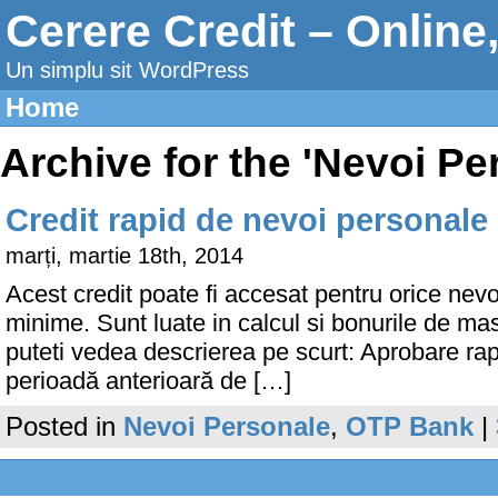
Cerere Credit – Online
Un simplu sit WordPress
Home
Archive for the 'Nevoi P
Credit rapid de nevoi personale
marți, martie 18th, 2014
Acest credit poate fi accesat pentru orice nevo
minime. Sunt luate in calcul si bonurile de masa,
puteti vedea descrierea pe scurt: Aprobare ra
perioadă anterioară de […]
Posted in
Nevoi Personale
,
OTP Bank
|