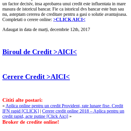
un factor decisiv, insa aprobarea unui credit este influentata in mare
masura de istoricul bancar. Fie ca istoricul dvs bancar este bun sau
nu, asteptam cererea de creditare pentru a gasi o solutie avantajoasa.
Completati o cerere online:
>CLICK AICI<
Adaugat in data de marți, decembrie 12th, 2017
Biroul de Credit >AICI<
Cerere Credit >AICI<
Cititi alte postari:
«
Aplica online pentru un credit Provident, rate lunare fixe. Credit
IFN rapid [CLICK]
|
Cerere credit online 2018 – Aplica pentru un
credit rapid, acte putine [Click Aici]
»
Broker de credite online!