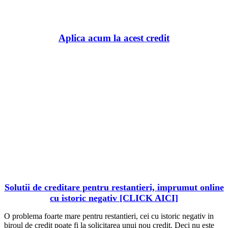
BaniBanca.Ro
Aplica acum la acest credit
Solutii de creditare pentru restantieri, imprumut online
cu istoric negativ [CLICK AICI]
O problema foarte mare pentru restantieri, cei cu istoric negativ in
biroul de credit poate fi la solicitarea unui nou credit. Deci nu este