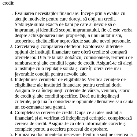
credit:
Evaluarea necesităților financiare: Începe prin a evalua cu
atenție motivele pentru care dorești să obții un credit.
Stabilește suma exactă de bani pe care ai nevoie să o
împrumuți și identifică scopul împrumutului, fie că este vorba
despre achiziționarea unei proprietăți, a unui autoturism,
acoperirea cheltuielilor neprevăzute sau alte nevoi personale.
Cercetarea și compararea ofertelor: Explorează diferitele
opțiuni de instituții financiare care oferă credite și compară
ofertele lor. Uită-te la rata dobânzii, comisioanele, termenii de
rambursare și alte condiții legate de credit. Asigură-te că alegi
o instituție cu o reputație solidă și care îți oferă cele mai
favorabile condiții pentru nevoile tale.
Îndeplinirea cerințelor de eligibilitate: Verifică cerințele de
eligibilitate ale instituției financiare pentru creditul dorit.
Asigură-te că îndeplinești criteriile de vârstă, venituri, istoric
de credit și alte condiții specifice. Dacă nu îndeplinești
criteriile, poți lua în considerare opțiunile alternative sau căuta
un co-semnatar sau garant.
Completează cererea de credit: După ce ai ales instituția
financiară și ai verificat că îndeplinești cerințele, completează
cererea de credit. Asigură-te că oferi informațiile corecte și
complete pentru a accelera procesul de aprobare.
Furnizarea documentelor necesare: Pentru a susține cererea ta