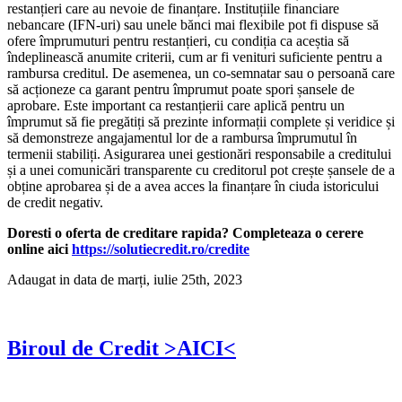
restanțieri care au nevoie de finanțare. Instituțiile financiare
nebancare (IFN-uri) sau unele bănci mai flexibile pot fi dispuse să
ofere împrumuturi pentru restanțieri, cu condiția ca aceștia să
îndeplinească anumite criterii, cum ar fi venituri suficiente pentru a
rambursa creditul. De asemenea, un co-semnatar sau o persoană care
să acționeze ca garant pentru împrumut poate spori șansele de
aprobare. Este important ca restanțierii care aplică pentru un
împrumut să fie pregătiți să prezinte informații complete și veridice și
să demonstreze angajamentul lor de a rambursa împrumutul în
termenii stabiliți. Asigurarea unei gestionări responsabile a creditului
și a unei comunicări transparente cu creditorul pot crește șansele de a
obține aprobarea și de a avea acces la finanțare în ciuda istoricului
de credit negativ.
Doresti o oferta de creditare rapida? Completeaza o cerere
online aici
https://solutiecredit.ro/credite
Adaugat in data de marți, iulie 25th, 2023
Biroul de Credit >AICI<