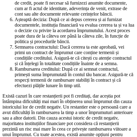
de credit, poate fi necesar să furnizezi anumite documente,
cum ar fi actul de identitate, adeverința de venit, extrase de
cont sau alte documente relevante cerințelor băncii.
Așteaptă decizia: După ce ai depus cererea și ai furnizat
documentele, instituția financiară va evalua cererea ta și va lua
o decizie cu privire la acordarea împrumutului. Acest proces
poate dura de la câteva ore până la câteva zile, în funcție de
politica și procedurile băncii.
Semnarea contractului: Dacă cererea ta este aprobată, vei
primi un contract de împrumut care conține termenii și
condițiile creditului. Asigură-te că citești cu atenție contractul
și că înțelegi în totalitate condițiile înainte de a semna.
Rambursarea creditului: După ce ai semnat contractul,
primești suma împrumutată în contul tău bancar. Asigură-te că
respecți termenii de rambursare stabiliți în contract și că
efectuezi plățile lunare în timp util.
Există cazuri în care restanțierii pot fi creditați, dar aceștia pot
întâmpina dificultăți mai mari în obținerea unui împrumut din cauza
istoricului lor de credit negativ. Un restantier este o persoană care a
avut dificultăți în rambursarea la timp a unor împrumuturi anterioare
sau a altor datorii. Din cauza acestui istoric de credit negativ,
majoritatea instituțiilor financiare pot considera că restanțierii
prezintă un risc mai mare în ceea ce privește rambursarea viitoare a
unui împrumut. Cu toate acestea, există anumite opțiuni pentru