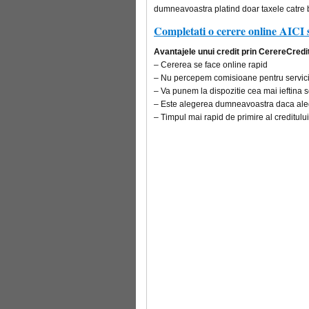
dumneavoastra platind doar taxele catre
Completati o cerere online AICI 
Avantajele unui credit prin CerereCredit
– Cererea se face online rapid
– Nu percepem comisioane pentru servicii
– Va punem la dispozitie cea mai ieftina s
– Este alegerea dumneavoastra daca aleg
– Timpul mai rapid de primire al creditului