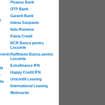
Piraeus Bank
OTP Bank
Garanti Bank
i
Intesa Sanpaolo
Italo-Romena
Patria Credit
BCR Banca pentru
Locuinte
verin
Raiffeisen Banca pentru
Locuinte
Extrafinance IFN
ta
Happy Credit IFN
a
Unicredit Leasing
ta
International Leasing
Motoractiv