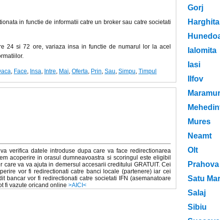
Gorj
Harghita
onata in functie de informatii catre un broker sau catre societati
Hunedoa
tre 24 si 72 ore, variaza insa in functie de numarul lor la acel
Ialomita
rmatiilor.
Iasi
Daca
,
Face
,
Insa
,
Intre
,
Mai
,
Oferta
,
Prin
,
Sau
,
Simpu
,
Timpul
Ilfov
Maramur
Mehedint
Mures
Neamt
Olt
va verifica datele introduse dupa care va face redirectionarea
em acoperire in orasul dumneavoastra si scoringul este eligibil
Prahova
r care va va ajuta in demersul accesarii creditului GRATUIT. Cei
ire vor fi redirectionati catre banci locale (partenere) iar cei
Satu Ma
it bancar vor fi redirectionati catre societati IFN (asemanatoare
pot fi vazute oricand online
>AICI<
Salaj
Sibiu