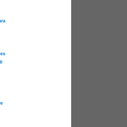
ra
es
i
re