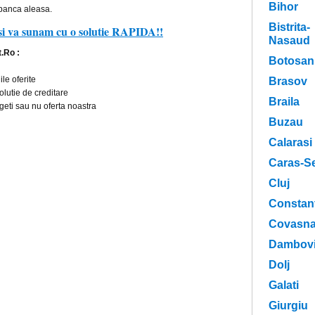
Bihor
 banca aleasa.
Bistrita-
si va sunam cu o solutie RAPIDA!!
Nasaud
.Ro :
Botosan
le oferite
Brasov
olutie de creditare
Braila
eti sau nu oferta noastra
Buzau
Calarasi
Caras-Se
Cluj
Constan
Covasn
Dambovi
Dolj
Galati
Giurgiu