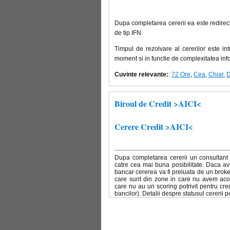
Dupa completarea cererii ea este redirecti
de tip IFN.
Timpul de rezolvare al cererilor este in
moment si in functie de complexitatea info
Cuvinte relevante:
:
72 Ore
,
Cea
,
Chiar
,
Biroul de Credit >AICI<
Cerere Credit >AICI<
Dupa completarea cererii un consultant 
catre cea mai buna posibilitate. Daca av
bancar cererea va fi preluata de un broke
care sunt din zone in care nu avem acoper
care nu au un scoring potrivit pentru cred
bancilor). Detalii despre statusul cererii 