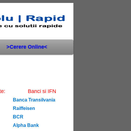
>Cerere Online<
te:
Banci si IFN
Banca Transilvania
Raiffeisen
BCR
Alpha Bank