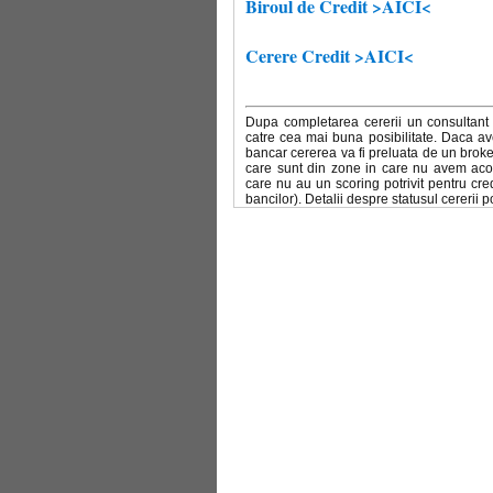
Biroul de Credit >AICI<
Cerere Credit >AICI<
Dupa completarea cererii un consultant 
catre cea mai buna posibilitate. Daca av
bancar cererea va fi preluata de un broke
care sunt din zone in care nu avem acoper
care nu au un scoring potrivit pentru cred
bancilor). Detalii despre statusul cererii 