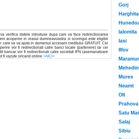
Gorj
Harghita
Hunedoa
Ialomita
va verifica datele introduse dupa care va face redirectionarea
em acoperire in orasul dumneavoastra si scoringul este eligibil
Iasi
r care va va ajuta in demersul accesarii creditului GRATUIT. Cei
ire vor fi redirectionati catre banci locale (partenere) iar cei
Ilfov
it bancar vor fi redirectionati catre societati IFN (asemanatoare
pot fi vazute oricand online
>AICI<
Maramur
Mehedint
Mures
Neamt
Olt
Prahova
Satu Ma
Salaj
Sibiu