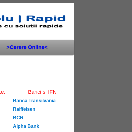
>Cerere Online<
te:
Banci si IFN
Banca Transilvania
Raiffeisen
BCR
Alpha Bank