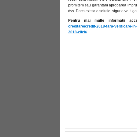
promitem sau garantam aprobarea imprum
dvs. Daca exista o solutie, sigur o ve-ti gas
Pentru mai multe informatii acc
creditare/credit-2018-fara-verificare-in
2018-click/