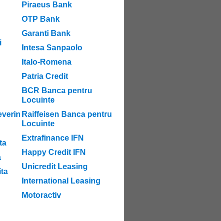
Piraeus Bank
OTP Bank
Garanti Bank
i
Intesa Sanpaolo
Italo-Romena
Patria Credit
BCR Banca pentru
Locuinte
verin
Raiffeisen Banca pentru
Locuinte
Extrafinance IFN
ta
Happy Credit IFN
a
Unicredit Leasing
ta
International Leasing
Motoractiv