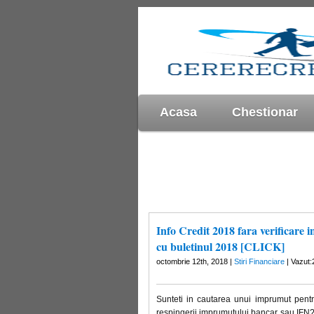
Acasa
Chestionar
Info Credit 2018 fara verificare 
cu buletinul 2018 [CLICK]
octombrie 12th, 2018 |
Stiri Financiare
| Vazut:
Sunteti in cautarea unui imprumut pentru
respingerii imprumutului bancar sau IFN? 