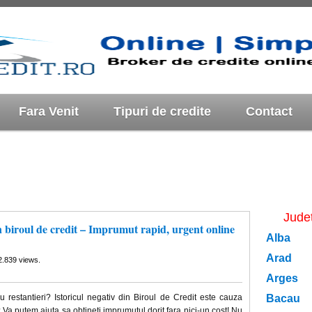
Fara Venit
Tipuri de credite
Contact
Jude
in biroul de credit – Imprumut rapid, urgent online
Alba
Arad
2.839 views.
Arges
 restantieri? Istoricul negativ din Biroul de Credit este cauza
Bacau
Va putem ajuta sa obtineti imprumutul dorit fara nici-un cost! Nu