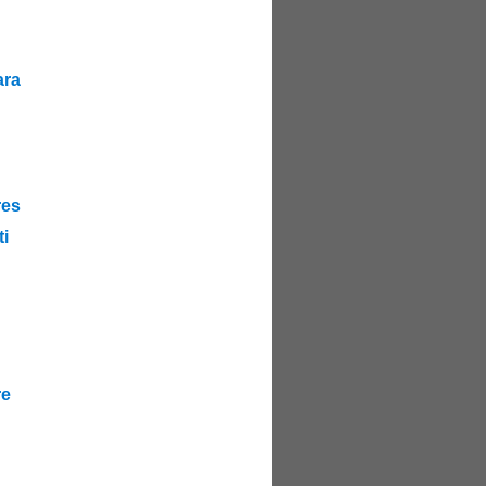
ra
es
i
re