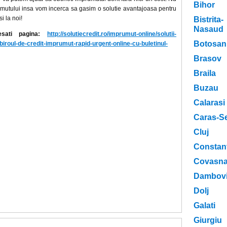
Bihor
utului insa vom incerca sa gasim o solutie avantajoasa pentru
i la noi!
Bistrita-
Nasaud
esati pagina:
http://solutiecredit.ro/imprumut-online/solutii-
Botosan
-biroul-de-credit-imprumut-rapid-urgent-online-cu-buletinul-
Brasov
Braila
Buzau
Calarasi
Caras-Se
Cluj
Constan
Covasn
Dambovi
Dolj
Galati
Giurgiu