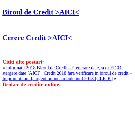
Biroul de Credit >AICI<
Cerere Credit >AICI<
Cititi alte postari:
«
Informatii 2018 Biroul de Credit – Generare date, scor FICO,
stergere date [AICI]
|
Credit 2018 fara verificare in biroul de credit –
Imprumut rapid, urgent online cu buletinul 2018 [CLICK]
»
Broker de credite online!