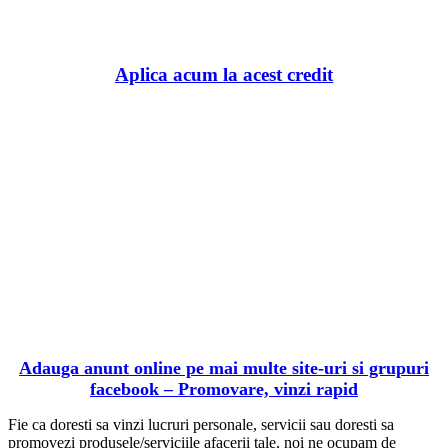
BaniBanca.Ro
Aplica acum la acest credit
Adauga anunt online pe mai multe site-uri si grupuri
facebook – Promovare, vinzi rapid
Fie ca doresti sa vinzi lucruri personale, servicii sau doresti sa
promovezi produsele/serviciile afacerii tale, noi ne ocupam de