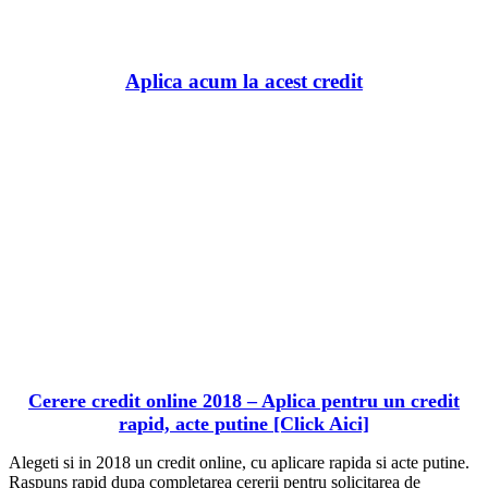
BaniBanca.Ro
Aplica acum la acest credit
Cerere credit online 2018 – Aplica pentru un credit
rapid, acte putine [Click Aici]
Alegeti si in 2018 un credit online, cu aplicare rapida si acte putine.
Raspuns rapid dupa completarea cererii pentru solicitarea de