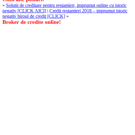
«
Solutii de creditare pentru restantieri, imprumut online cu istoric
negativ [CLICK AICI]
|
Credit restantieri 2018 – imprumut istoric
negativ biroul de credit [CLICK]
»
Broker de credite online!