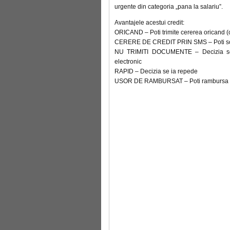
urgente din categoria „pana la salariu”.
Avantajele acestui credit:
ORICAND – Poti trimite cererea oricand (
CERERE DE CREDIT PRIN SMS – Poti solici
NU TRIMITI DOCUMENTE – Decizia se ia
electronic
RAPID – Decizia se ia repede
USOR DE RAMBURSAT – Poti rambursa cre