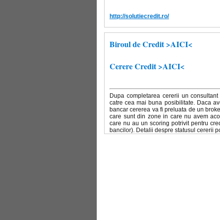
http://solutiecredit.ro/
Biroul de Credit >AICI<
Cerere Credit >AICI<
Dupa completarea cererii un consultant 
catre cea mai buna posibilitate. Daca av
bancar cererea va fi preluata de un broke
care sunt din zone in care nu avem acoper
care nu au un scoring potrivit pentru cred
bancilor). Detalii despre statusul cererii 