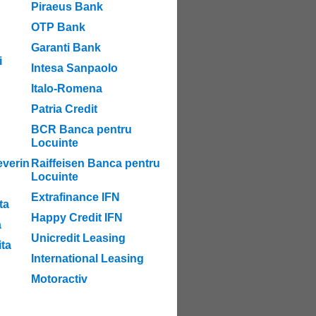
Piraeus Bank
OTP Bank
Garanti Bank
i
Intesa Sanpaolo
Italo-Romena
Patria Credit
BCR Banca pentru
Locuinte
verin
Raiffeisen Banca pentru
Locuinte
Extrafinance IFN
ta
Happy Credit IFN
a
Unicredit Leasing
ta
International Leasing
Motoractiv