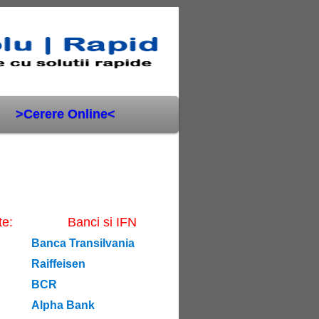
>Cerere Online<
te:
Banci si IFN
Banca Transilvania
Raiffeisen
BCR
Alpha Bank