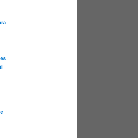
ra
es
i
re