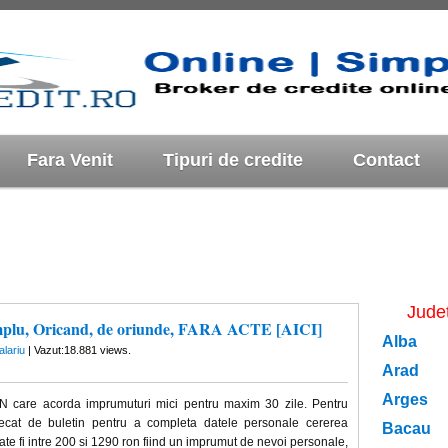
Fara Venit
Tipuri de credite
Contact
Jude
implu, Oricand, de oriunde, FARA ACTE [AICI]
Alba
alariu
| Vazut:18.881 views.
Arad
Arges
N care acorda imprumuturi mici pentru maxim 30 zile. Pentru
decat de buletin pentru a completa datele personale cererea
Bacau
e fi intre 200 si 1290 ron fiind un imprumut de nevoi personale,