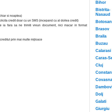
Bihor
Bistrita-
Nasaud
chiar si noaptea)
ta credit doar cu un SMS (incepand cu al doilea credit)
Botosan
 fara sa ne trimiti vreun document, nici macar in format
Brasov
Braila
ditul prin mai multe mijloace
Buzau
Calarasi
Caras-Se
Cluj
Constan
Covasn
Dambovi
Dolj
Galati
Giurgiu