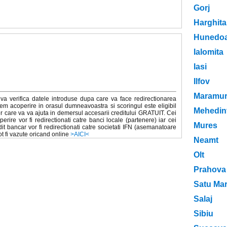
Gorj
Harghita
Hunedoa
Ialomita
Iasi
Ilfov
Maramur
va verifica datele introduse dupa care va face redirectionarea
em acoperire in orasul dumneavoastra si scoringul este eligibil
Mehedint
r care va va ajuta in demersul accesarii creditului GRATUIT. Cei
ire vor fi redirectionati catre banci locale (partenere) iar cei
Mures
it bancar vor fi redirectionati catre societati IFN (asemanatoare
pot fi vazute oricand online
>AICI<
Neamt
Olt
Prahova
Satu Ma
Salaj
Sibiu