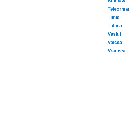
Suceava
Teleorma
Timis
Tulcea
Vaslui
Valcea
Vrancea