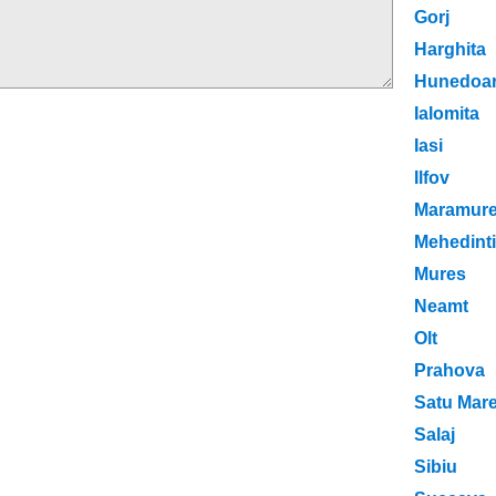
Gorj
Harghita
Hunedoa
Ialomita
Iasi
Ilfov
Maramur
Mehedinti
Mures
Neamt
Olt
Prahova
Satu Mar
Salaj
Sibiu