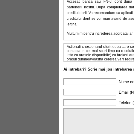
Accesati banca sau IFN-ul dorit dupa c
partenerii nostrii. Dupa completarea da
creditul dorit. Va recomandam sa aplicati
creditului dorit se vor mari avand de as
ieftina
Multumim pentru increderea acordata iar d
Actionati chestionarul oferit dupa care co
contacta in cel mai scurt timp cu o solut
lista cu orasele disponibile) cu brokeri au
orasul dumneavoastra cererea va fi redire
Ai intrebari? Scrie mai jos intrebarea 
Nume com
Email (Nu
Telefon (