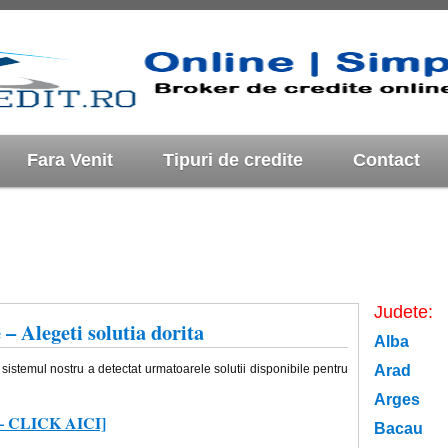
Fara Venit
Tipuri de credite
Contact
Judete:
– Alegeti solutia dorita
Alba
sistemul nostru a detectat urmatoarele solutii disponibile pentru
Arad
Arges
fo – CLICK AICI]
Bacau