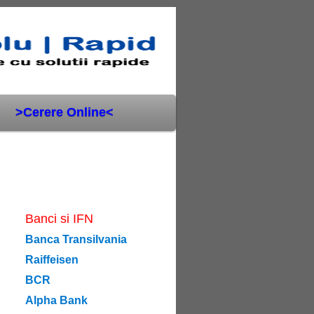
>Cerere Online<
Banci si IFN
Banca Transilvania
Raiffeisen
BCR
Alpha Bank