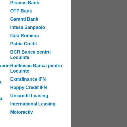
Piraeus Bank
OTP Bank
Garanti Bank
Intesa Sanpaolo
Italo-Romena
Patria Credit
BCR Banca pentru
Locuinte
verin
Raiffeisen Banca pentru
Locuinte
Extrafinance IFN
a
Happy Credit IFN
Unicredit Leasing
a
International Leasing
Motoractiv