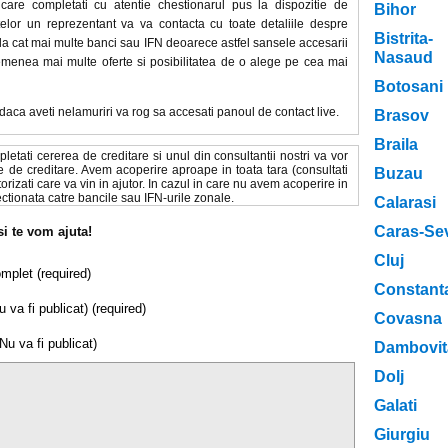
are completati cu atentie chestionarul pus la dispozitie de
Bihor
telor un reprezentant va va contacta cu toate detaliile despre
Bistrita-
 la cat mai multe banci sau IFN deoarece astfel sansele accesarii
Nasaud
emenea mai multe oferte si posibilitatea de o alege pe cea mai
Botosani
aca aveti nelamuriri va rog sa accesati panoul de contact live.
Brasov
Braila
pletati cererea de creditare si unul din consultantii nostri va vor
ie de creditare. Avem acoperire aproape in toata tara (consultati
Buzau
torizati care va vin in ajutor. In cazul in care nu avem acoperire in
ctionata catre bancile sau IFN-urile zonale.
Calarasi
Caras-Se
si te vom ajuta!
Cluj
plet (required)
Constant
 va fi publicat) (required)
Covasna
Nu va fi publicat)
Dambovit
Dolj
Galati
Giurgiu