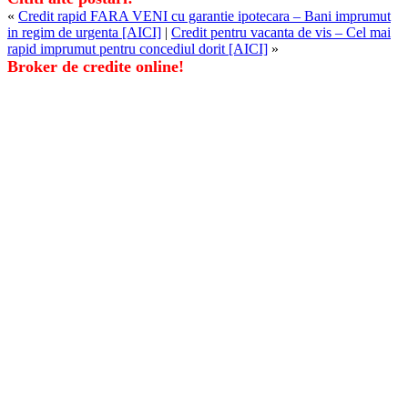
«
Credit rapid FARA VENI cu garantie ipotecara – Bani imprumut
in regim de urgenta [AICI]
|
Credit pentru vacanta de vis – Cel mai
rapid imprumut pentru concediul dorit [AICI]
»
Broker de credite online!