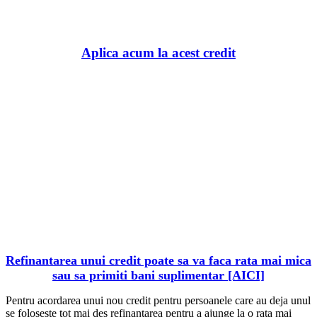
BaniBanca.Ro
Aplica acum la acest credit
Refinantarea unui credit poate sa va faca rata mai mica
sau sa primiti bani suplimentar [AICI]
Pentru acordarea unui nou credit pentru persoanele care au deja unul
se foloseste tot mai des refinantarea pentru a ajunge la o rata mai