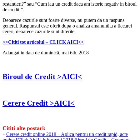
restantieri?” sau “Cum iau un credit daca am istoric negativ in biroul
de credit.”.
Deoarece cazurile sunt foarte diverse, nu putem da un raspuns
general. Raspunsul este oferit dupa o analiza amanuntita a fiecarei
cereri, deoarece cazurile sunt diferite.
>>Cititi tot articolul – CLICK AICI<<
Adaugat in data de duminică, mai 6th, 2018
Biroul de Credit >AICI<
Cerere Credit >AICI<
Cititi alte postari:
«
Cerere credit online 2018 – Aplica pentru un credit rapid, acte
putine [Click Aici]
|
Informatii 2018 Biroul de Credit – Generare