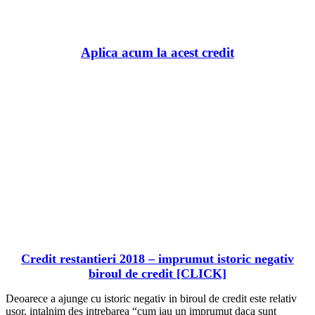
BaniBanca.Ro
Aplica acum la acest credit
Credit restantieri 2018 – imprumut istoric negativ
biroul de credit [CLICK]
Deoarece a ajunge cu istoric negativ in biroul de credit este relativ
usor, intalnim des intrebarea “cum iau un imprumut daca sunt