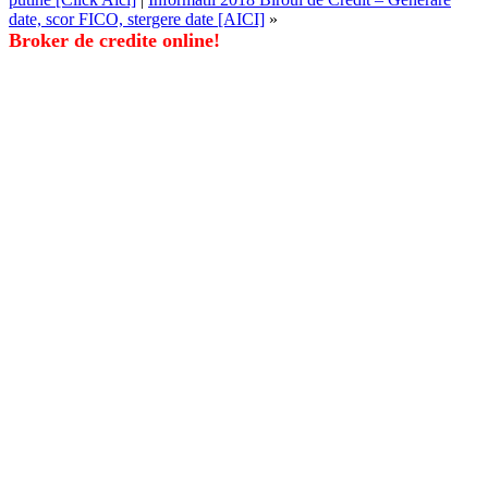
date, scor FICO, stergere date [AICI]
»
Broker de credite online!