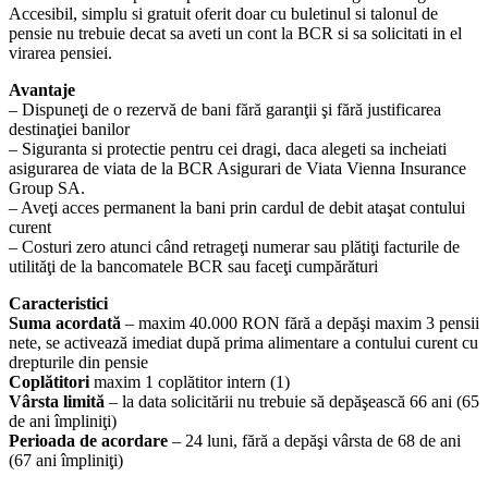
Accesibil, simplu si gratuit oferit doar cu buletinul si talonul de
pensie nu trebuie decat sa aveti un cont la BCR si sa solicitati in el
virarea pensiei.
Avantaje
– Dispuneţi de o rezervă de bani fără garanţii şi fără justificarea
destinaţiei banilor
– Siguranta si protectie pentru cei dragi, daca alegeti sa incheiati
asigurarea de viata de la BCR Asigurari de Viata Vienna Insurance
Group SA.
– Aveţi acces permanent la bani prin cardul de debit ataşat contului
curent
– Costuri zero atunci când retrageţi numerar sau plătiţi facturile de
utilităţi de la bancomatele BCR sau faceţi cumpărături
Caracteristici
Suma acordată
– maxim 40.000 RON fără a depăşi maxim 3 pensii
nete, se activează imediat după prima alimentare a contului curent cu
drepturile din pensie
Coplătitori
maxim 1 coplătitor intern (1)
Vârsta limită
– la data solicitării nu trebuie să depăşească 66 ani (65
de ani împliniţi)
Perioada de acordare
– 24 luni, fără a depăşi vârsta de 68 de ani
(67 ani împliniţi)