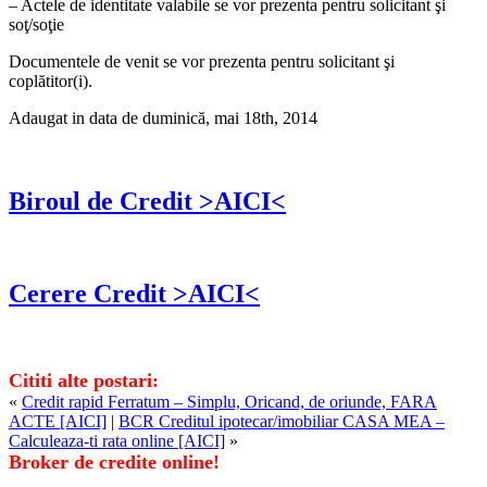
– Actele de identitate valabile se vor prezenta pentru solicitant şi
soţ/soţie
Documentele de venit se vor prezenta pentru solicitant şi
coplătitor(i).
Adaugat in data de duminică, mai 18th, 2014
Biroul de Credit >AICI<
Cerere Credit >AICI<
Cititi alte postari:
«
Credit rapid Ferratum – Simplu, Oricand, de oriunde, FARA
ACTE [AICI]
|
BCR Creditul ipotecar/imobiliar CASA MEA –
Calculeaza-ti rata online [AICI]
»
Broker de credite online!