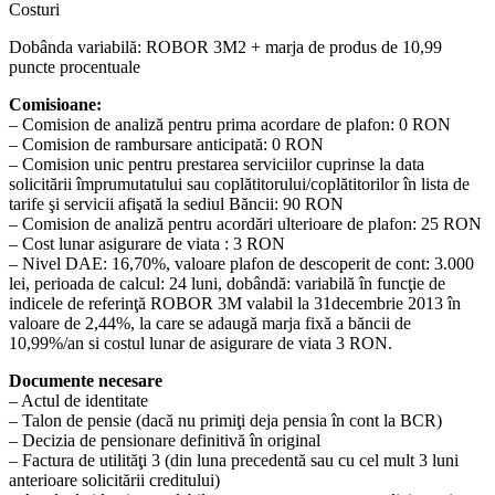
Costuri
Dobânda variabilă: ROBOR 3M2 + marja de produs de 10,99
puncte procentuale
Comisioane:
– Comision de analiză pentru prima acordare de plafon: 0 RON
– Comision de rambursare anticipată: 0 RON
– Comision unic pentru prestarea serviciilor cuprinse la data
solicitării împrumutatului sau coplătitorului/coplătitorilor în lista de
tarife şi servicii afişată la sediul Băncii: 90 RON
– Comision de analiză pentru acordări ulterioare de plafon: 25 RON
– Cost lunar asigurare de viata : 3 RON
– Nivel DAE: 16,70%, valoare plafon de descoperit de cont: 3.000
lei, perioada de calcul: 24 luni, dobândă: variabilă în funcţie de
indicele de referinţă ROBOR 3M valabil la 31decembrie 2013 în
valoare de 2,44%, la care se adaugă marja fixă a băncii de
10,99%/an si costul lunar de asigurare de viata 3 RON.
Documente necesare
– Actul de identitate
– Talon de pensie (dacă nu primiţi deja pensia în cont la BCR)
– Decizia de pensionare definitivă în original
– Factura de utilităţi 3 (din luna precedentă sau cu cel mult 3 luni
anterioare solicitării creditului)