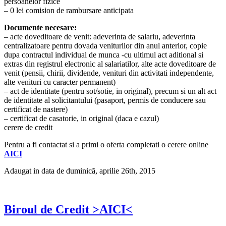
persoanelor fizice
– 0 lei comision de rambursare anticipata
Documente necesare:
– acte doveditoare de venit: adeverinta de salariu, adeverinta
centralizatoare pentru dovada veniturilor din anul anterior, copie
dupa contractul individual de munca -cu ultimul act aditional si
extras din registrul electronic al salariatilor, alte acte doveditoare de
venit (pensii, chirii, dividende, venituri din activitati independente,
alte venituri cu caracter permanent)
– act de identitate (pentru sot/sotie, in original), precum si un alt act
de identitate al solicitantului (pasaport, permis de conducere sau
certificat de nastere)
– certificat de casatorie, in original (daca e cazul)
cerere de credit
Pentru a fi contactat si a primi o oferta completati o cerere online
AICI
Adaugat in data de duminică, aprilie 26th, 2015
Biroul de Credit >AICI<