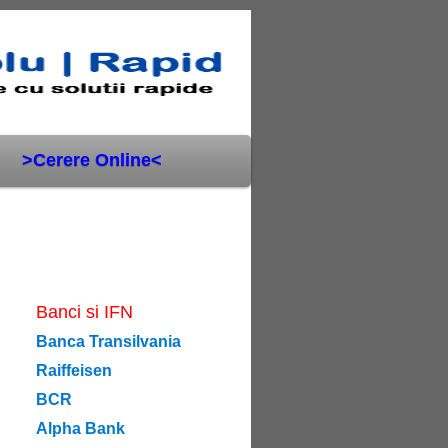
>Cerere Online<
Banci si IFN
Banca Transilvania
Raiffeisen
BCR
Alpha Bank