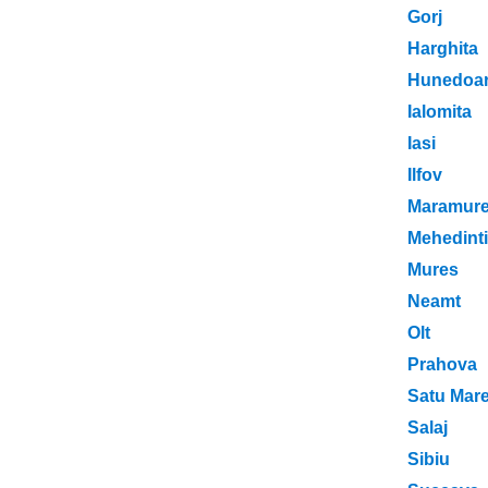
Gorj
Harghita
Hunedoa
Ialomita
Iasi
Ilfov
Maramur
Mehedinti
Mures
Neamt
Olt
Prahova
Satu Mar
Salaj
Sibiu