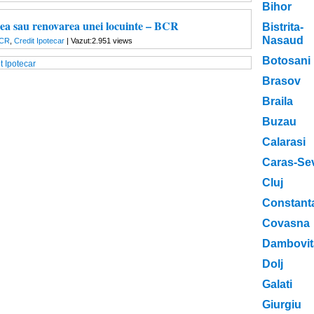
Bihor
ea sau renovarea unei locuinte – BCR
Bistrita-
Nasaud
CR
,
Credit Ipotecar
| Vazut:2.951 views
Botosani
t Ipotecar
Brasov
Braila
Buzau
Calarasi
Caras-Se
Cluj
Constant
Covasna
Dambovit
Dolj
Galati
Giurgiu