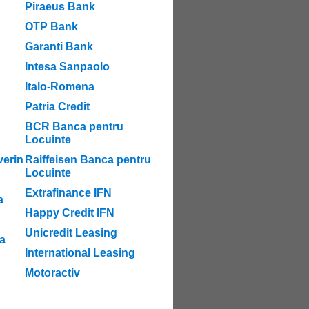
Piraeus Bank
OTP Bank
Garanti Bank
Intesa Sanpaolo
Italo-Romena
Patria Credit
BCR Banca pentru
Locuinte
verin
Raiffeisen Banca pentru
Locuinte
Extrafinance IFN
a
Happy Credit IFN
Unicredit Leasing
a
International Leasing
Motoractiv