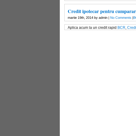
Credit ipotecar pentru cumparar
martie 19th, 2014 by admin |
No Comments
|
B
Aplica acum la un credit rapid
BCR
,
Credi