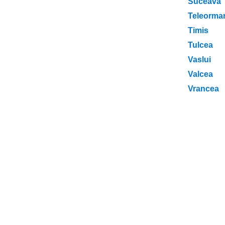
Suceava
Teleorma
Timis
Tulcea
Vaslui
Valcea
Vrancea